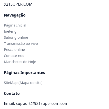
921SUPER.COM
Navegação
Página Inicial
Jueteng
Sabong online
Transmissão ao vivo
Pesca online
Contate-nos
Manchetes de Hoje
Páginas Importantes
SiteMap (Mapa do site)
Contato
Email: support@921supercom.com