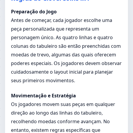
Preparação do Jogo
Antes de começar, cada jogador escolhe uma
peça personalizada que representa um
personagem único. As quatro linhas e quatro
colunas do tabuleiro são então preenchidas com
moedas de trevo, algumas das quais oferecem
poderes especiais. Os jogadores devem observar
cuidadosamente o layout inicial para planejar
seus primeiros movimentos.
Movimentação e Estratégia
Os jogadores movem suas peças em qualquer
direção ao longo das linhas do tabuleiro,
recolhendo moedas conforme avançam. No
entanto, existem regras específicas que