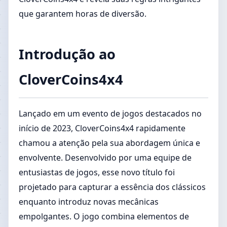
que garantem horas de diversão.
Introdução ao
CloverCoins4x4
Lançado em um evento de jogos destacados no
início de 2023, CloverCoins4x4 rapidamente
chamou a atenção pela sua abordagem única e
envolvente. Desenvolvido por uma equipe de
entusiastas de jogos, esse novo título foi
projetado para capturar a essência dos clássicos
enquanto introduz novas mecânicas
empolgantes. O jogo combina elementos de