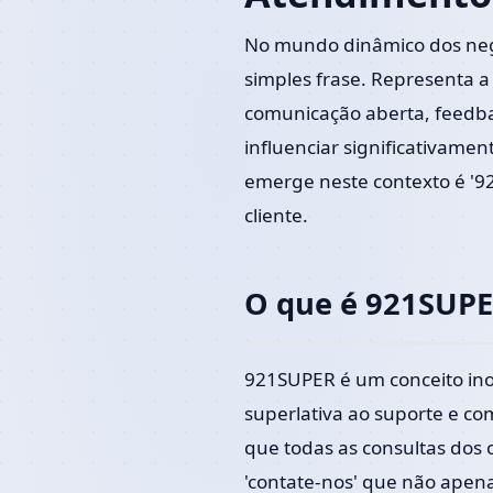
No mundo dinâmico dos negó
simples frase. Representa a 
comunicação aberta, feedbac
influenciar significativam
emerge neste contexto é '9
cliente.
O que é 921SUPE
921SUPER é um conceito in
superlativa ao suporte e c
que todas as consultas dos 
'contate-nos' que não apena