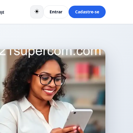
☀️
Entrar
Cadastre-se
OJE