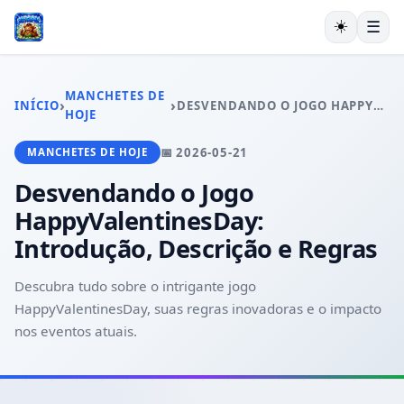
☀️
☰
INÍCIO
JUETENG
MANCHETES DE
›
›
INÍCIO
DESVENDANDO O JOGO HAPPYVALENTINESDAY: INTRODUÇÃO, DESCRIÇÃO E REGRAS
SABONG ONLINE
HOJE
TRANSMISSÃO AO VIVO
📅 2026-05-21
MANCHETES DE HOJE
PESCA ONLINE
CONTATE-NOS
Desvendando o Jogo
MANCHETES DE HOJE
HappyValentinesDay:
Introdução, Descrição e Regras
Descubra tudo sobre o intrigante jogo
HappyValentinesDay, suas regras inovadoras e o impacto
nos eventos atuais.