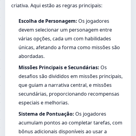
criativa. Aqui estão as regras principais:
Escolha de Personagem:
Os jogadores
devem selecionar um personagem entre
várias opções, cada um com habilidades
únicas, afetando a forma como missões são
abordadas.
Missões Principais e Secundárias:
Os
desafios são divididos em missões principais,
que guiam a narrativa central, e missões
secundárias, proporcionando recompensas
especiais e melhorias.
Sistema de Pontuação:
Os jogadores
acumulam pontos ao completar tarefas, com
bônus adicionais disponíveis ao usar a