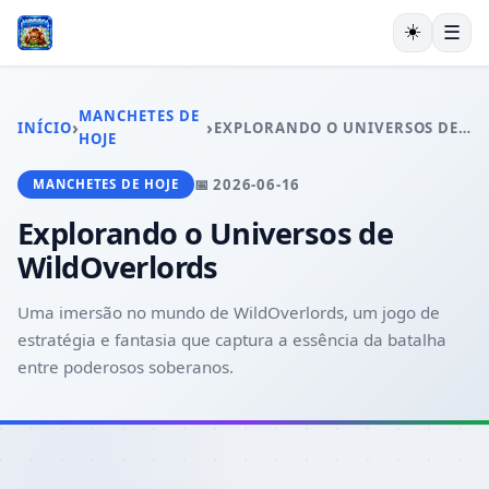
☀️
☰
INÍCIO
JUETENG
MANCHETES DE
›
›
INÍCIO
EXPLORANDO O UNIVERSOS DE WILDOVERLORDS
SABONG ONLINE
HOJE
TRANSMISSÃO AO VIVO
📅 2026-06-16
MANCHETES DE HOJE
PESCA ONLINE
CONTATE-NOS
Explorando o Universos de
MANCHETES DE HOJE
WildOverlords
Uma imersão no mundo de WildOverlords, um jogo de
estratégia e fantasia que captura a essência da batalha
entre poderosos soberanos.