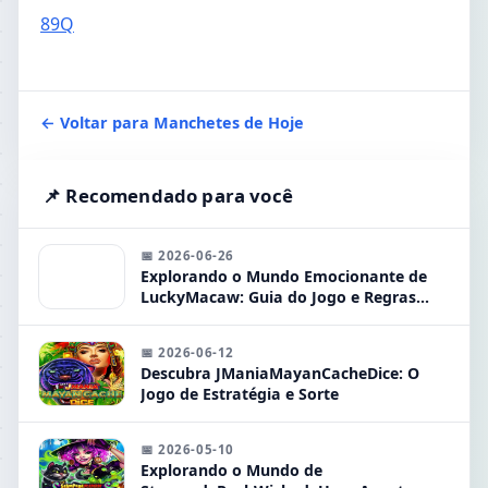
89Q
← Voltar para Manchetes de Hoje
📌 Recomendado para você
📅 2026-06-26
Explorando o Mundo Emocionante de
LuckyMacaw: Guia do Jogo e Regras
Completas
📅 2026-06-12
Descubra JManiaMayanCacheDice: O
Jogo de Estratégia e Sorte
📅 2026-05-10
Explorando o Mundo de