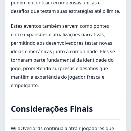
podem encontrar recompensas únicas e
desafios que testam suas estratégias até o limite.
Estes eventos também servem como pontes
entre expansões e atualizações narrativas,
permitindo aos desenvolvedores testar novas
ideias e mecânicas junto à comunidade. Eles se
tornaram parte fundamental da identidade do
jogo, prometendo surpresas e desafios que
mantêm a experiência do jogador fresca e
empolgante.
Considerações Finais
WildOverlords continua a atrair jogadores que