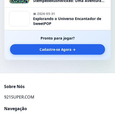
StempedeRushWicked: Uma Aventura
Interativa para Todos
📅 2026-05-31
Explorando o Universo Encantador de
SweetPOP
Pronto para jogar?
Cadastre-se Agora →
Sobre Nós
921SUPER.COM
Navegação