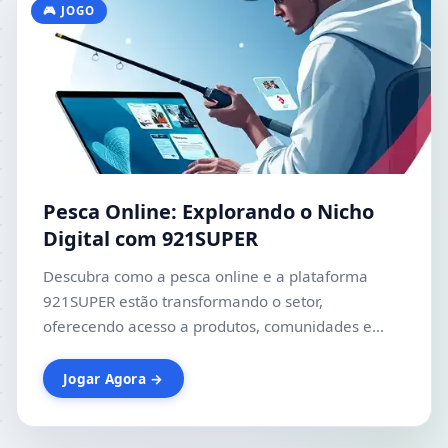
🎮 JOGO
Pesca Online: Explorando o Nicho
Digital com 921SUPER
Descubra como a pesca online e a plataforma
921SUPER estão transformando o setor,
oferecendo acesso a produtos, comunidades e
conhecimento digital.
Jogar Agora →