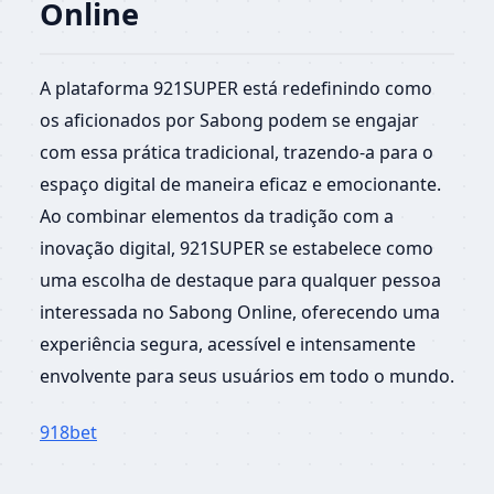
Online
A plataforma 921SUPER está redefinindo como
os aficionados por Sabong podem se engajar
com essa prática tradicional, trazendo-a para o
espaço digital de maneira eficaz e emocionante.
Ao combinar elementos da tradição com a
inovação digital, 921SUPER se estabelece como
uma escolha de destaque para qualquer pessoa
interessada no Sabong Online, oferecendo uma
experiência segura, acessível e intensamente
envolvente para seus usuários em todo o mundo.
918bet