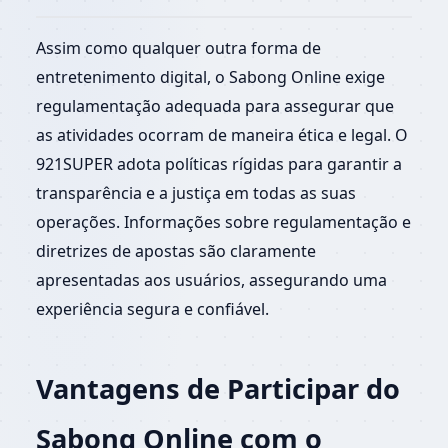
Assim como qualquer outra forma de
entretenimento digital, o Sabong Online exige
regulamentação adequada para assegurar que
as atividades ocorram de maneira ética e legal. O
921SUPER adota políticas rígidas para garantir a
transparência e a justiça em todas as suas
operações. Informações sobre regulamentação e
diretrizes de apostas são claramente
apresentadas aos usuários, assegurando uma
experiência segura e confiável.
Vantagens de Participar do
Sabong Online com o