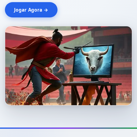
Jogar Agora →