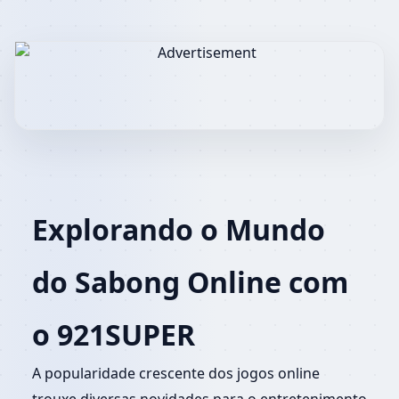
Explorando o Mundo
do Sabong Online com
o 921SUPER
A popularidade crescente dos jogos online