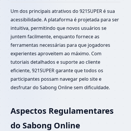
Um dos principais atrativos do 921SUPER é sua
acessibilidade. A plataforma é projetada para ser
intuitiva, permitindo que novos usuários se
juntem facilmente, enquanto fornece as
ferramentas necessárias para que jogadores
experientes aproveitem ao máximo. Com
tutoriais detalhados e suporte ao cliente
eficiente, 921SUPER garante que todos os
participantes possam navegar pelo site e
desfrutar do Sabong Online sem dificuldade.
Aspectos Regulamentares
do Sabong Online