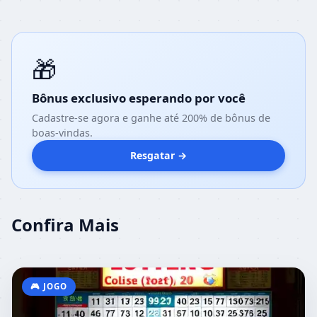
🎁
Bônus exclusivo esperando por você
Cadastre-se agora e ganhe até 200% de bônus de
boas-vindas.
Resgatar →
Confira Mais
🎮 JOGO