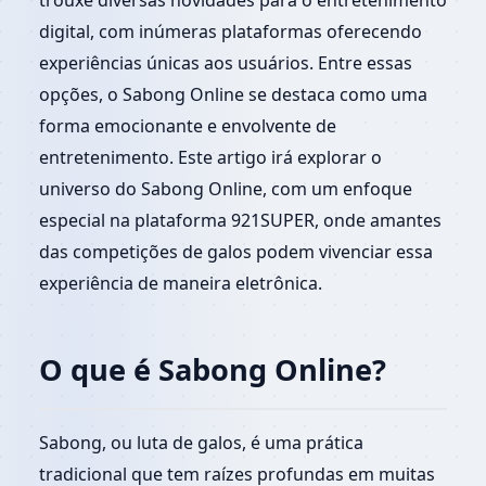
trouxe diversas novidades para o entretenimento
digital, com inúmeras plataformas oferecendo
experiências únicas aos usuários. Entre essas
opções, o Sabong Online se destaca como uma
forma emocionante e envolvente de
entretenimento. Este artigo irá explorar o
universo do Sabong Online, com um enfoque
especial na plataforma 921SUPER, onde amantes
das competições de galos podem vivenciar essa
experiência de maneira eletrônica.
O que é Sabong Online?
Sabong, ou luta de galos, é uma prática
tradicional que tem raízes profundas em muitas