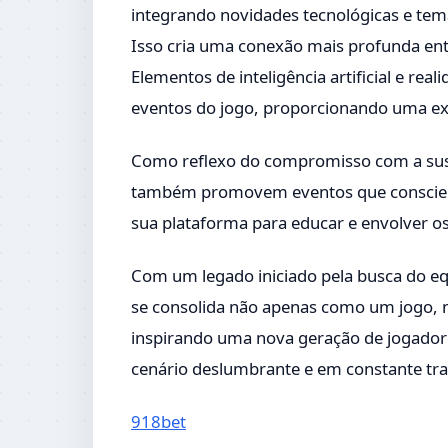
integrando novidades tecnológicas e tema
Isso cria uma conexão mais profunda ent
Elementos de inteligência artificial e re
eventos do jogo, proporcionando uma exp
Como reflexo do compromisso com a sust
também promovem eventos que conscien
sua plataforma para educar e envolver os
Com um legado iniciado pela busca do equ
se consolida não apenas como um jogo, 
inspirando uma nova geração de jogador
cenário deslumbrante e em constante tr
918bet