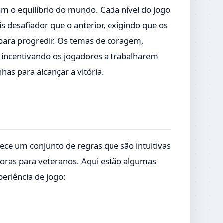
m o equilíbrio do mundo. Cada nível do jogo
 desafiador que o anterior, exigindo que os
 para progredir. Os temas de coragem,
 incentivando os jogadores a trabalharem
has para alcançar a vitória.
ece um conjunto de regras que são intuitivas
doras para veteranos. Aqui estão algumas
eriência de jogo: