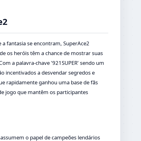
e2
 a fantasia se encontram, SuperAce2
de os heróis têm a chance de mostrar suas
 Com a palavra-chave '921SUPER' sendo um
ão incentivados a desvendar segredos e
 que rapidamente ganhou uma base de fãs
de jogo que mantêm os participantes
s assumem o papel de campeões lendários