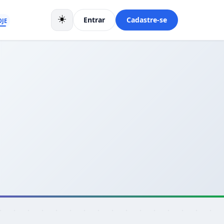
☀️
Entrar
Cadastre-se
OJE