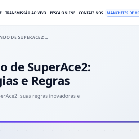
E
TRANSMISSÃO AO VIVO
PESCA ONLINE
CONTATE-NOS
MANCHETES DE H
EXPLORANDO O MUNDO DE SUPERACE2: AVENTURAS, ESTRATÉGIAS E REGRAS
o de SuperAce2:
gias e Regras
erAce2, suas regras inovadoras e