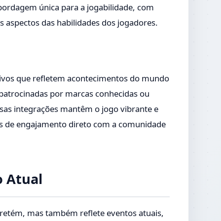
ordagem única para a jogabilidade, com
es aspectos das habilidades dos jogadores.
ativos que refletem acontecimentos do mundo
 patrocinadas por marcas conhecidas ou
sas integrações mantêm o jogo vibrante e
es de engajamento direto com a comunidade
 Atual
retém, mas também reflete eventos atuais,