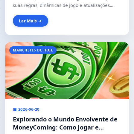
suas regras, dinâmicas de jogo e atualizações
recentes.
Ler Mais →
MANCHETES DE HOJE
📅 2026-06-20
Explorando o Mundo Envolvente de
MoneyComing: Como Jogar e