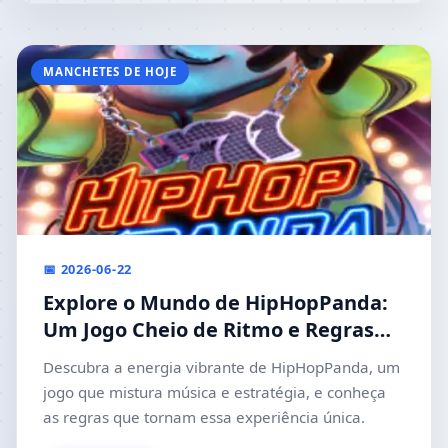
MANCHETES DE HOJE
📅 2026-06-22
Explore o Mundo de HipHopPanda:
Um Jogo Cheio de Ritmo e Regras
Inovadoras
Descubra a energia vibrante de HipHopPanda, um
jogo que mistura música e estratégia, e conheça
as regras que tornam essa experiência única.