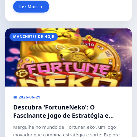
Ler Mais →
MANCHETES DE HOJE
📅 2026-06-21
Descubra 'FortuneNeko': O
Fascinante Jogo de Estratégia e
Sorte
Mergulhe no mundo de 'FortuneNeko', um jogo
inovador que combina estratégia e sorte. Explore