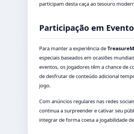
participam desta caça ao tesouro moder
Participação em Evento
Para manter a experiência de
TreasureM
especiais baseados em ocasiões mundiais
eventos, os jogadores têm a chance de c
de desfrutar de conteúdo adicional temp
jogo.
Com anúncios regulares nas redes sociai
continua a surpreender e cativar seu públ
integrar de forma coesa a jogabilidade d