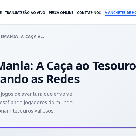
E
TRANSMISSÃO AO VIVO
PESCA ONLINE
CONTATE-NOS
MANCHETES DE H
DESCUBRA TREASUREMANIA: A CAÇA AO TESOURO QUE ESTÁ MOVIMENTANDO AS REDES
ania: A Caça ao Tesour
ando as Redes
 jogos de aventura que envolve
desafiando jogadores do mundo
onam tesouros valiosos.