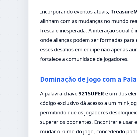
Incorporando eventos atuais,
Treasure
alinham com as mudanças no mundo real
fresca e inesperada. A interação social é 
onde alianças podem ser formadas para e
esses desafios em equipe não apenas a
fortalece a comunidade de jogadores.
Dominação de Jogo com a Pal
A palavra-chave
921SUPER
é um dos elem
código exclusivo dá acesso a um mini-jo
permitindo que os jogadores desbloqueiem
superar os oponentes. Encontrar e usar 
mudar o rumo do jogo, concedendo pode