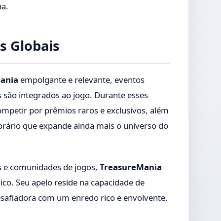
na.
s Globais
ania
empolgante e relevante, eventos
 são integrados ao jogo. Durante esses
ompetir por prêmios raros e exclusivos, além
orário que expande ainda mais o universo do
s e comunidades de jogos,
TreasureMania
ico. Seu apelo reside na capacidade de
esafiadora com um enredo rico e envolvente.