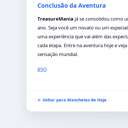
Conclusão da Aventura
TreasureMania
já se consolidou como um
ano. Seja você um novato ou um especial
uma experiência que vai além das expecta
cada etapa. Entre na aventura hoje e vej
sensação mundial.
89Q
← Voltar para Manchetes de Hoje