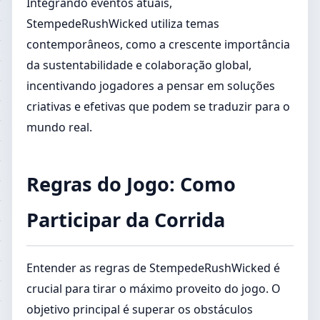
Integrando eventos atuais,
StempedeRushWicked utiliza temas
contemporâneos, como a crescente importância
da sustentabilidade e colaboração global,
incentivando jogadores a pensar em soluções
criativas e efetivas que podem se traduzir para o
mundo real.
Regras do Jogo: Como
Participar da Corrida
Entender as regras de StempedeRushWicked é
crucial para tirar o máximo proveito do jogo. O
objetivo principal é superar os obstáculos