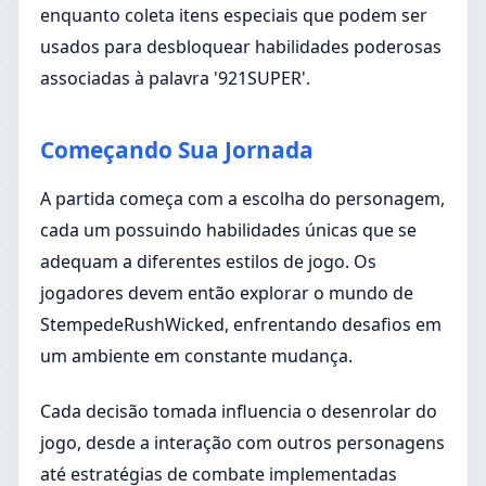
enquanto coleta itens especiais que podem ser
usados para desbloquear habilidades poderosas
associadas à palavra '921SUPER'.
Começando Sua Jornada
A partida começa com a escolha do personagem,
cada um possuindo habilidades únicas que se
adequam a diferentes estilos de jogo. Os
jogadores devem então explorar o mundo de
StempedeRushWicked, enfrentando desafios em
um ambiente em constante mudança.
Cada decisão tomada influencia o desenrolar do
jogo, desde a interação com outros personagens
até estratégias de combate implementadas