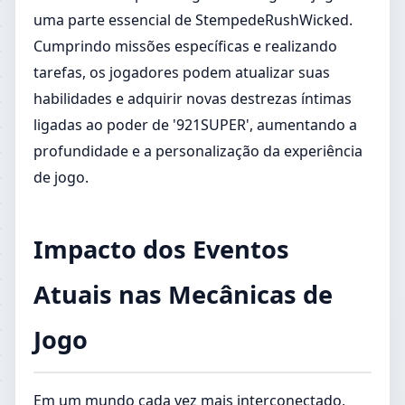
uma parte essencial de StempedeRushWicked.
Cumprindo missões específicas e realizando
tarefas, os jogadores podem atualizar suas
habilidades e adquirir novas destrezas íntimas
ligadas ao poder de '921SUPER', aumentando a
profundidade e a personalização da experiência
de jogo.
Impacto dos Eventos
Atuais nas Mecânicas de
Jogo
Em um mundo cada vez mais interconectado,