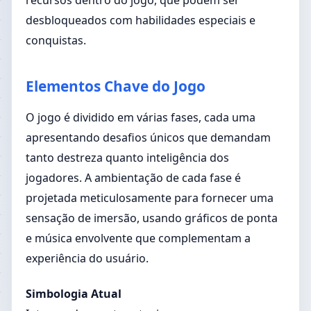
recursos dentro do jogo, que podem ser
desbloqueados com habilidades especiais e
conquistas.
Elementos Chave do Jogo
O jogo é dividido em várias fases, cada uma
apresentando desafios únicos que demandam
tanto destreza quanto inteligência dos
jogadores. A ambientação de cada fase é
projetada meticulosamente para fornecer uma
sensação de imersão, usando gráficos de ponta
e música envolvente que complementam a
experiência do usuário.
Simbologia Atual