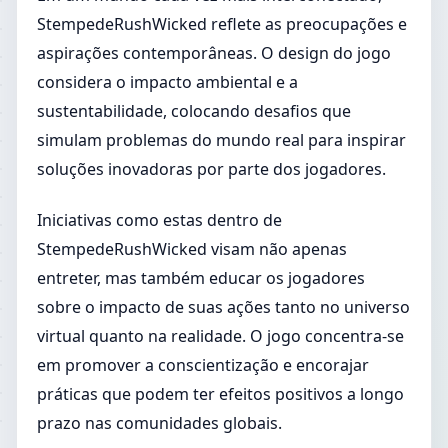
StempedeRushWicked reflete as preocupações e
aspirações contemporâneas. O design do jogo
considera o impacto ambiental e a
sustentabilidade, colocando desafios que
simulam problemas do mundo real para inspirar
soluções inovadoras por parte dos jogadores.
Iniciativas como estas dentro de
StempedeRushWicked visam não apenas
entreter, mas também educar os jogadores
sobre o impacto de suas ações tanto no universo
virtual quanto na realidade. O jogo concentra-se
em promover a conscientização e encorajar
práticas que podem ter efeitos positivos a longo
prazo nas comunidades globais.