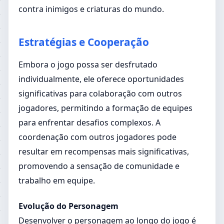
contra inimigos e criaturas do mundo.
Estratégias e Cooperação
Embora o jogo possa ser desfrutado
individualmente, ele oferece oportunidades
significativas para colaboração com outros
jogadores, permitindo a formação de equipes
para enfrentar desafios complexos. A
coordenação com outros jogadores pode
resultar em recompensas mais significativas,
promovendo a sensação de comunidade e
trabalho em equipe.
Evolução do Personagem
Desenvolver o personagem ao longo do jogo é