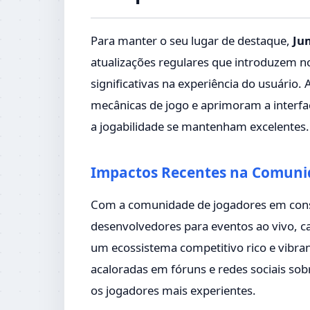
Para manter o seu lugar de destaque,
Ju
atualizações regulares que introduzem n
significativas na experiência do usuário
mecânicas de jogo e aprimoram a interfac
a jogabilidade se mantenham excelentes.
Impactos Recentes na Comun
Com a comunidade de jogadores em const
desenvolvedores para eventos ao vivo, 
um ecossistema competitivo rico e vibrant
acaloradas em fóruns e redes sociais sobr
os jogadores mais experientes.