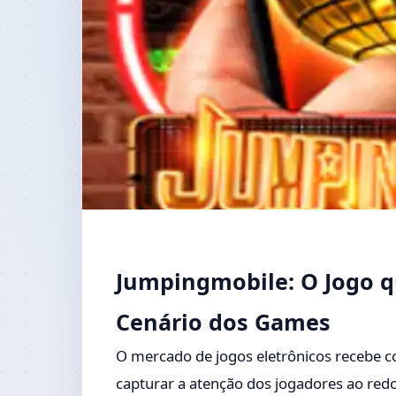
Jumpingmobile: O Jogo q
Cenário dos Games
O mercado de jogos eletrônicos recebe
capturar a atenção dos jogadores ao red