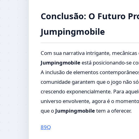
Conclusão: O Futuro Pr
Jumpingmobile
Com sua narrativa intrigante, mecânicas 
Jumpingmobile
está posicionando-se co
A inclusão de elementos contemporâneos
comunidade garantem que o jogo não só
crescendo exponencialmente. Para aque
universo envolvente, agora é o momento 
que o
Jumpingmobile
tem a oferecer.
89Q