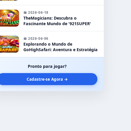
📅 2026-06-18
TheMagicians: Descubra o
Fascinante Mundo de '921SUPER'
📅 2026-06-06
Explorando o Mundo de
GoHighSafari: Aventura e Estratégia
Pronto para jogar?
Cadastre-se Agora →