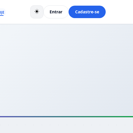
☀️
Entrar
Cadastre-se
OJE