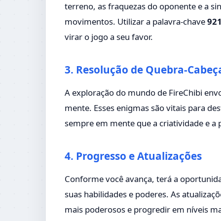
terreno, as fraquezas do oponente e a si
movimentos. Utilizar a palavra-chave
92
virar o jogo a seu favor.
3. Resolução de Quebra-Cabeç
A exploração do mundo de FireChibi envo
mente. Esses enigmas são vitais para des
sempre em mente que a criatividade e a p
4. Progresso e Atualizações
Conforme você avança, terá a oportunida
suas habilidades e poderes. As atualizaçõ
mais poderosos e progredir em níveis ma