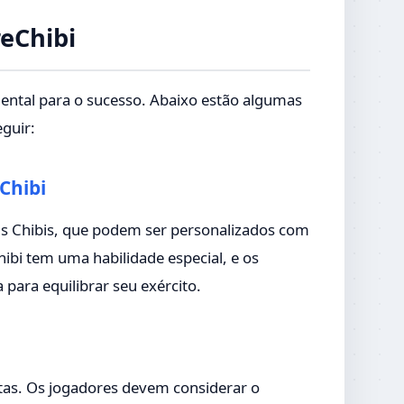
reChibi
mental para o sucesso. Abaixo estão algumas
eguir:
Chibi
s Chibis, que podem ser personalizados com
ibi tem uma habilidade especial, e os
para equilibrar seu exército.
utas. Os jogadores devem considerar o