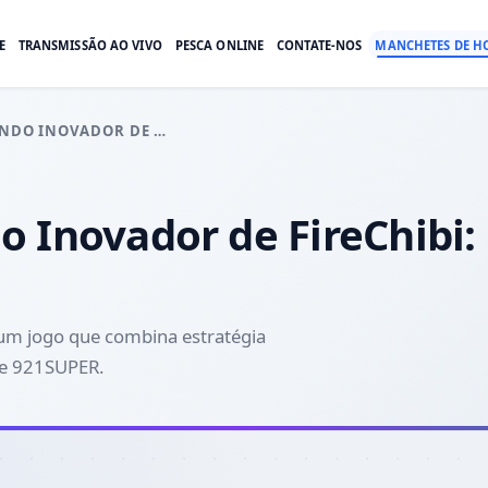
E
TRANSMISSÃO AO VIVO
PESCA ONLINE
CONTATE-NOS
MANCHETES DE H
EXPLORANDO O MUNDO INOVADOR DE FIRECHIBI: UM GUIA COMPLETO
 Inovador de FireChibi:
 um jogo que combina estratégia
ave 921SUPER.