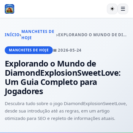
☀️
☰
INÍCIO
JUETENG
MANCHETES DE
›
›
INÍCIO
EXPLORANDO O MUNDO DE DIAMONDEXPLOSIONSWEETLOVE: UM GUIA COMPLETO PARA JOGADORES
SABONG ONLINE
HOJE
TRANSMISSÃO AO VIVO
📅 2026-05-24
MANCHETES DE HOJE
PESCA ONLINE
CONTATE-NOS
Explorando o Mundo de
MANCHETES DE HOJE
DiamondExplosionSweetLove:
Um Guia Completo para
Jogadores
Descubra tudo sobre o jogo DiamondExplosionSweetLove,
desde sua introdução até as regras, em um artigo
otimizado para SEO e repleto de informações atuais.